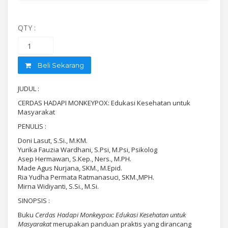
QTY :
Beli Sekarang
JUDUL :
CERDAS HADAPI MONKEYPOX: Edukasi Kesehatan untuk
Masyarakat
PENULIS :
Doni Lasut, S.Si., M.KM.
Yurika Fauzia Wardhani, S.Psi, M.Psi, Psikolog
Asep Hermawan, S.Kep., Ners., M.PH.
Made Agus Nurjana, SKM., M.Epid.
Ria Yudha Permata Ratmanasuci, SKM.,MPH.
Mirna Widiyanti, S.Si., M.Si.
SINOPSIS :
Buku
Cerdas Hadapi Monkeypox: Edukasi Kesehatan untuk
Masyarakat
merupakan panduan praktis yang dirancang