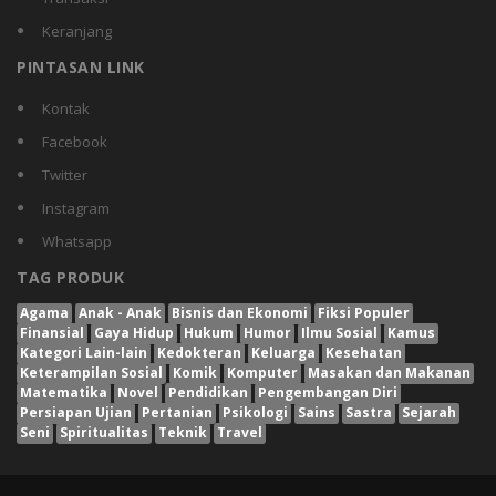
Keranjang
PINTASAN LINK
Kontak
Facebook
Twitter
Instagram
Whatsapp
TAG PRODUK
Agama
Anak - Anak
Bisnis dan Ekonomi
Fiksi Populer
Finansial
Gaya Hidup
Hukum
Humor
Ilmu Sosial
Kamus
Kategori Lain-lain
Kedokteran
Keluarga
Kesehatan
Keterampilan Sosial
Komik
Komputer
Masakan dan Makanan
Matematika
Novel
Pendidikan
Pengembangan Diri
Persiapan Ujian
Pertanian
Psikologi
Sains
Sastra
Sejarah
Seni
Spiritualitas
Teknik
Travel