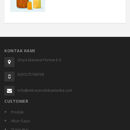
KONTAK KAMI
Griya Maxima Permai E.9
6281275740738
info@mitracendekiamedia.com
CUSTOMER
Produk
Akun Saya
Transaksi